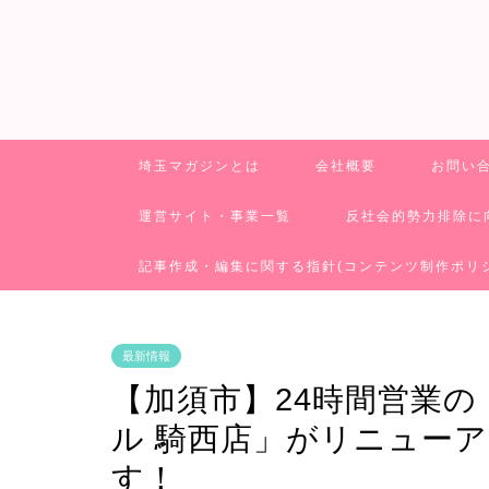
埼玉マガジンとは
会社概要
お問い
運営サイト・事業一覧
反社会的勢力排除に
記事作成・編集に関する指針(コンテンツ制作ポリ
最新情報
【加須市】24時間営業
ル 騎西店」がリニュー
す！