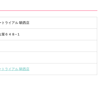
ートライアル 騎西店
古屋６４８−１
ートライアル 騎西店