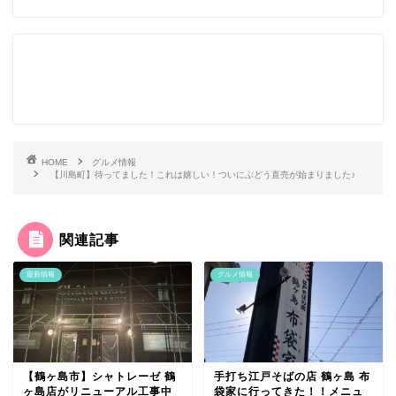
HOME
グルメ情報
【川島町】待ってました！これは嬉しい！ついにぶどう直売が始まりました♪
関連記事
最新情報
グルメ情報
【鶴ヶ島市】シャトレーゼ 鶴
手打ち江戸そばの店 鶴ヶ島 布
ヶ島店がリニューアル工事中
袋家に行ってきた！！メニュ