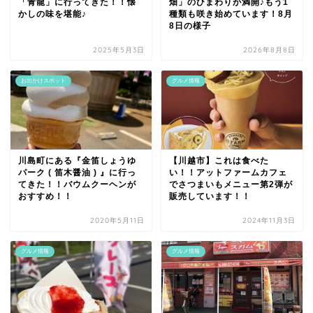
「青龍」に行ってきた！！懐
畑」のひまわりが満開♪もう1
かしの味を堪能♪
種類も咲き始めています！8月
8日の様子
2025年5月3日
2026年8月8日
お出かけスポット
グルメ情報
川島町にある『金笛しょうゆ
【川越市】これは食べた
パーク ( 笛木醤油 ) 』に行っ
い！！アットファームカフェ
てきた！！バウムクーヘンが
でさつまいもメニュー第2弾が
おすすめ！！
販売しています！！
2020年5月11日
2024年11月3日
グルメ情報
グルメ情報