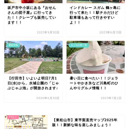
坂戸市中小坂にある『おせん
インドカレー スガム 鶴ヶ島に
さんの団子屋』に行ってき
行って来た！！駅チカだけど
た！！クレープも販売してい
駐車場もあって行きやすい
ます！！
よ！！
2021年9月30日
2023年6月13日
最新情報
まとめ記事一覧
【行田市】いよいよ明日7月1
暑い日に食べたい！！ジェラ
日(水)から、水城公園の「じゃ
ートやかき氷など川島町のひ
ぶじゃぶ池」が開放されます♪
んやりグルメ情報！！
2026年6月30日
2023年7月2日
【東松山市】東平梨直売マップ2025年
版！！新鮮な味を楽しみましょう！