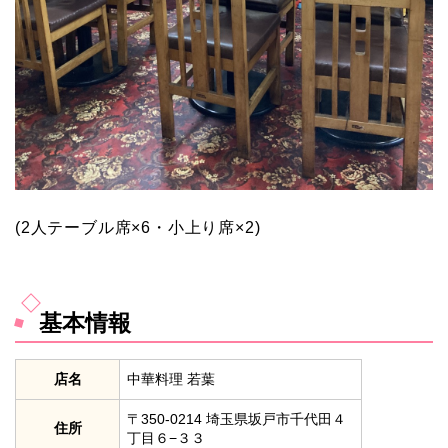
(2人テーブル席×6・小上り席×2)
基本情報
店名
中華料理 若葉
〒350-0214 埼玉県坂戸市千代田４
住所
丁目６−３３