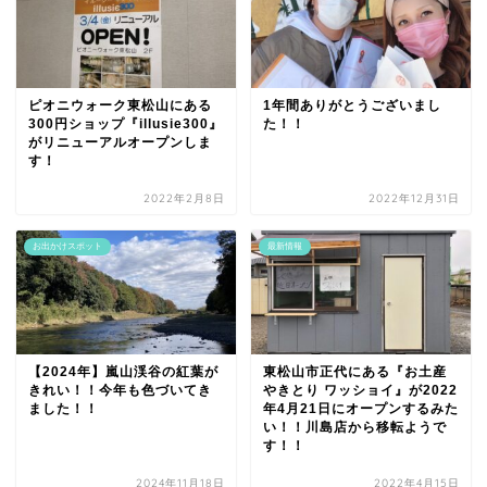
ピオニウォーク東松山にある
1年間ありがとうございまし
300円ショップ『illusie300』
た！！
がリニューアルオープンしま
す！
2022年2月8日
2022年12月31日
お出かけスポット
最新情報
【2024年】嵐山渓谷の紅葉が
東松山市正代にある『お土産
きれい！！今年も色づいてき
やきとり ワッショイ』が2022
ました！！
年4月21日にオープンするみた
い！！川島店から移転ようで
す！！
2024年11月18日
2022年4月15日