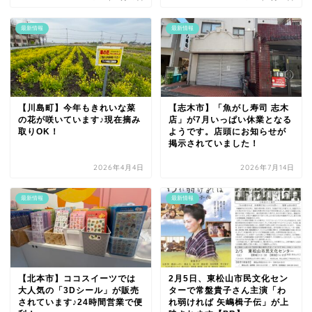
最新情報
最新情報
【川島町】今年もきれいな菜
【志木市】「魚がし寿司 志木
の花が咲いています♪現在摘み
店」が7月いっぱい休業となる
取りOK！
ようです。店頭にお知らせが
掲示されていました！
2026年4月4日
2026年7月14日
最新情報
最新情報
【北本市】ココスイーツでは
2月5日、東松山市民文化セン
大人気の「3Dシール」が販売
ターで常盤貴子さん主演「わ
されています♪24時間営業で便
れ弱ければ 矢嶋楫子伝」が上