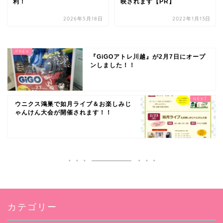
利！
映されます【PR】
2026年5月18日
2022年1月13日
『GiGOアトレ川越』が2月7日にオープ
ンしました！！
ウニクス鴻巣で如月ライブ＆お楽しみじ
ゃんけん大会が開催されます！！
カテゴリー