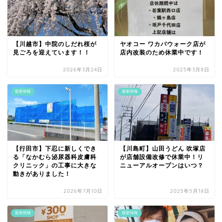
【川越市】中院のしだれ桜が
ヤオコー ワカバウォーク店が
見ごろを迎えています！！
店内改装のため休業中です！
2026年3月24日
2025年3月8日
最新情報
最新情報
【行田市】下忍に新しくでき
【川島町】山田うどん 吹塚店
る「なかむら泌尿器科皮膚科
が店舗設備改修で休業中！リ
クリニック」の工事に大きな
ニューアルオープンはいつ？
動きがありました！
2026年7月10日
2025年5月18日
最新情報
最新情報