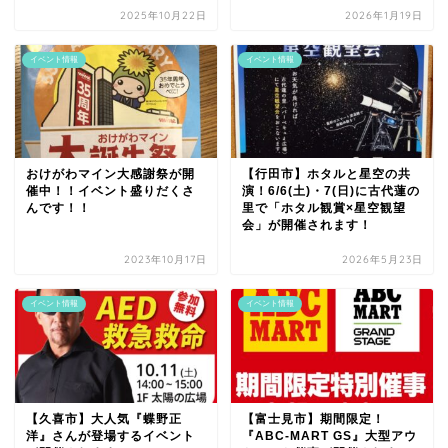
2025年10月22日
2026年1月19日
イベント情報
イベント情報
おけがわマイン大感謝祭が開
【行田市】ホタルと星空の共
催中！！イベント盛りだくさ
演！6/6(土)・7(日)に古代蓮の
んです！！
里で「ホタル観賞×星空観望
会」が開催されます！
2023年10月17日
2026年5月23日
イベント情報
イベント情報
【久喜市】大人気『蝶野正
【富士見市】期間限定！
洋』さんが登場するイベント
『ABC-MART GS』大型アウ