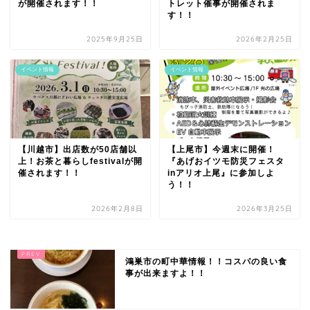
が開催されます！！
トレット催事が開催されま
す！！
2025年9月25日
2026年2月25日
イベント情報
イベント情報
【川越市】出店数が50店舗以
【上尾市】今週末に開催！
上！お茶と暮らしfestivalが開
『あげおイツモ防災フェスタ
催されます！！
inアリオ上尾』に参加しよ
う！！
2026年2月8日
2026年3月25日
鴻巣市の町中華情報！！コスパの良い食
事が出来ますよ！！