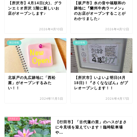
【所沢市】4月14日(火)、グラ
【坂戸市】水の音や福順和の
ンエミオ所沢 1階に新しいお
跡地に『蘭州牛肉ラーメン』
店がオープンします♪
のお店がオープンすることが
わかりました♪
2026年4月10日
2026年4月12日
開店情報
開店情報
北坂戸の丸広跡地に「西松
【所沢市】いよいよ明日(4月
屋」がオープンするみた
18日)！『さくななぱん』がプ
い！！
レオープンします！！
2024年11月5日
2026年4月17日
【行田市】「古代蓮の里」のハスがまさ
に今見頃を迎えています！臨時駐車場
や...