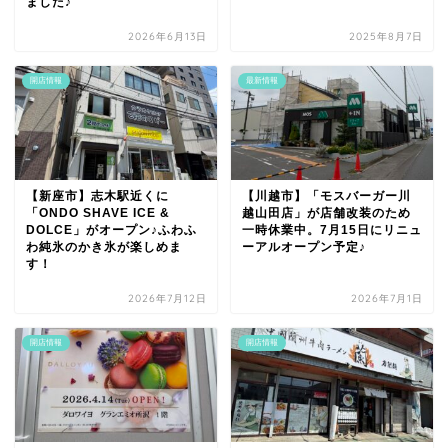
ました♪
2026年6月13日
2025年8月7日
開店情報
最新情報
【新座市】志木駅近くに
【川越市】「モスバーガー川
「ONDO SHAVE ICE &
越山田店」が店舗改装のため
DOLCE」がオープン♪ふわふ
一時休業中。7月15日にリニュ
わ純氷のかき氷が楽しめま
ーアルオープン予定♪
す！
2026年7月12日
2026年7月1日
開店情報
開店情報