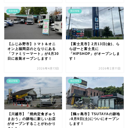
最新情報
開店情報
【ふじみ野市】トマト＆オニ
【富士見市】2月13日(金)、ら
オン上福岡店のとなりにある
らぽーと富士見に
「ファミリーマート」が4月30
「HIPSHOP」がオープンしま
日に改装オープンします！
す！
2026年4月13日
2026年2月11日
開店情報
開店情報
【川越市】「焼肉定食ぎゅう
【鶴ヶ島市】TSUTAYAの跡地
まおう」の跡地に新しいお店
♪8月9日(土)についにオープン
がオープンすることがわかり
します！