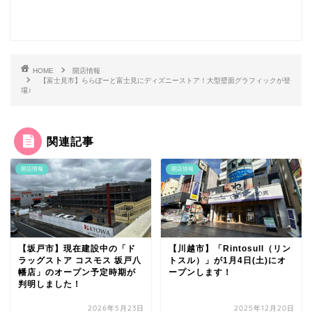
HOME
開店情報
【富士見市】ららぽーと富士見にディズニーストア！大型壁面グラフィックが登
場♪
関連記事
開店情報
開店情報
【坂戸市】現在建設中の「ド
【川越市】「Rintosull（リン
ラッグストア コスモス 坂戸八
トスル）」が1月4日(土)にオ
幡店」のオープン予定時期が
ープンします！
判明しました！
2026年5月23日
2025年12月20日