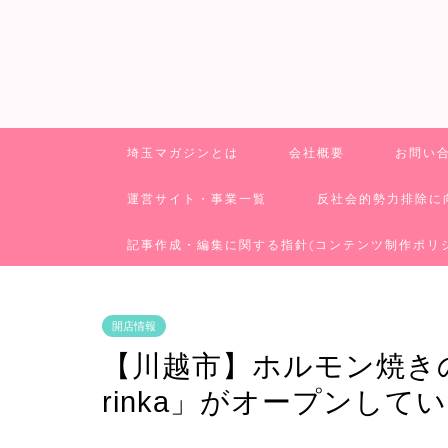
埼玉マガジンとは
会社概要
お問い
運営サイト・事業一覧
反社会的勢力排除に
記事作成・編集に関する指針(コンテンツ制作ポリ
開店情報
【川越市】ホルモン焼きの
rinka」がオープンして