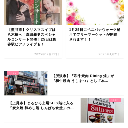
【熊谷市】クリスマスイブは
1月25日にベニバナウォーク桶
八木橋へ！森田義史スペシャ
川でフリーマーケットが開催
ルコンサート開催！25日は熊
されます！！
谷駅ピアノライブも！
2025年12月22日
2025年1月21日
【所沢市】「和牛焼肉 Dining 煌」が
『和牛焼肉 うしまつ』として本...
【上尾市】まるひろ上尾SC６階に入る
「炭火焼 和めし処 しんぱち食堂」の...