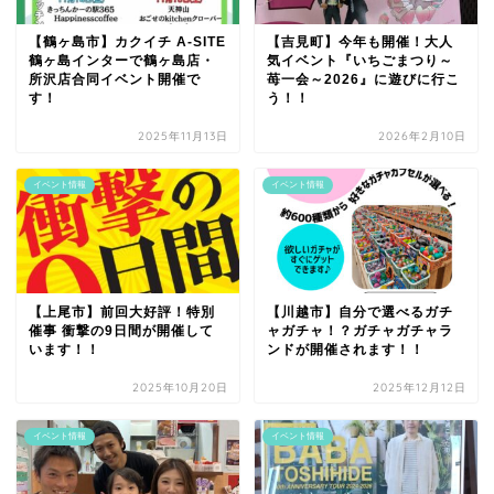
【鶴ヶ島市】カクイチ A-SITE
【吉見町】今年も開催！大人
鶴ヶ島インターで鶴ヶ島店・
気イベント『いちごまつり～
所沢店合同イベント開催で
苺一会～2026』に遊びに行こ
す！
う！！
2025年11月13日
2026年2月10日
イベント情報
イベント情報
【上尾市】前回大好評！特別
【川越市】自分で選べるガチ
催事 衝撃の9日間が開催して
ャガチャ！？ガチャガチャラ
います！！
ンドが開催されます！！
2025年10月20日
2025年12月12日
イベント情報
イベント情報