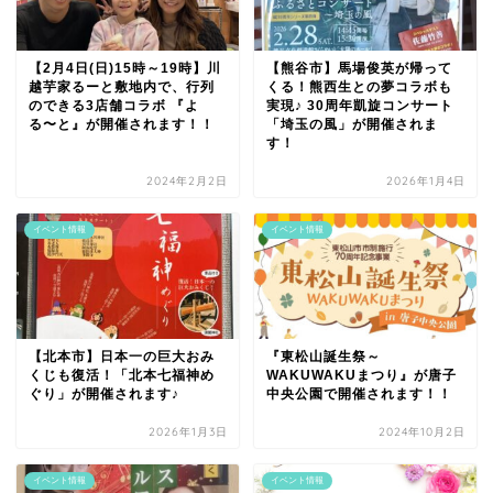
【2月4日(日)15時～19時】川
【熊谷市】馬場俊英が帰って
越芋家るーと敷地内で、行列
くる！熊西生との夢コラボも
のできる3店舗コラボ 『よ
実現♪ 30周年凱旋コンサート
る〜と』が開催されます！！
「埼玉の風」が開催されま
す！
2024年2月2日
2026年1月4日
イベント情報
イベント情報
【北本市】日本一の巨大おみ
『東松山誕生祭～
くじも復活！「北本七福神め
WAKUWAKUまつり』が唐子
ぐり」が開催されます♪
中央公園で開催されます！！
2026年1月3日
2024年10月2日
イベント情報
イベント情報