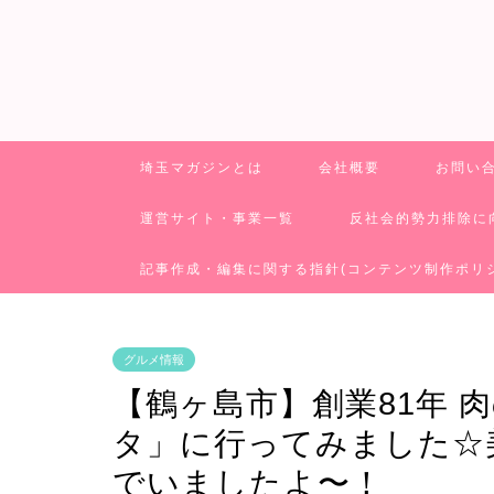
埼玉マガジンとは
会社概要
お問い
運営サイト・事業一覧
反社会的勢力排除に
記事作成・編集に関する指針(コンテンツ制作ポリ
グルメ情報
【鶴ヶ島市】創業81年 
タ」に行ってみました☆
でいましたよ〜！