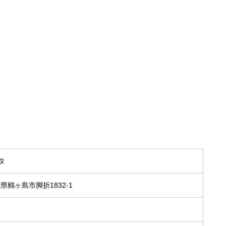
タ
埼玉県鶴ヶ島市脚折1832-1