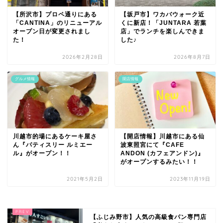
【所沢市】プロペ通りにある
【坂戸市】ワカバウォーク近
「CANTINA」のリニューアル
くに新店！「JUNTARA 若葉
オープン日が変更されまし
店」でランチを楽しんできま
た！
した♪
2026年2月28日
2026年8月7日
グルメ情報
開店情報
川越市的場にあるケーキ屋さ
【開店情報】川越市にある仙
ん『パティスリー ルミエー
波東照宮にて『CAFE
ル』がオープン！！
ANDON (カフェアンドン)』
がオープンするみたい！！
2021年5月2日
2023年11月19日
【ふじみ野市】人気の高級食パン専門店