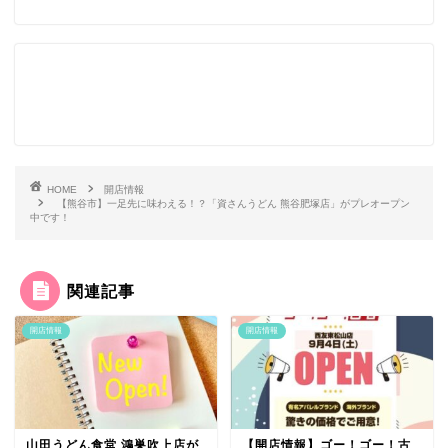
HOME
開店情報
【熊谷市】一足先に味わえる！？「資さんうどん 熊谷肥塚店」がプレオープン
中です！
関連記事
開店情報
開店情報
山田うどん食堂 鴻巣吹上店が
【開店情報】ゴー！ゴー！古