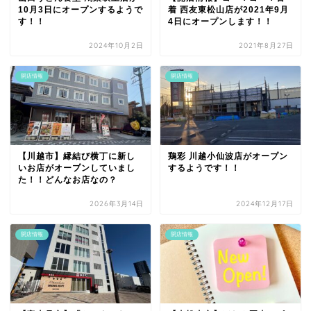
10月3日にオープンするようで
着 西友東松山店が2021年9月
す！！
4日にオープンします！！
2024年10月2日
2021年8月27日
開店情報
開店情報
【川越市】縁結び横丁に新し
鶏彩 川越小仙波店がオープン
いお店がオープンしていまし
するようです！！
た！！どんなお店なの？
2026年3月14日
2024年12月17日
開店情報
開店情報