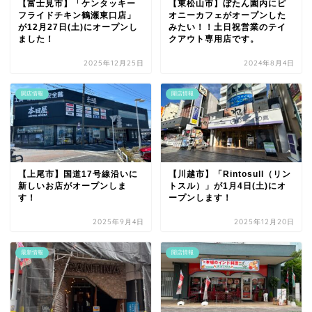
【富士見市】「ケンタッキー
【東松山市】ぼたん園内にピ
フライドチキン鶴瀬東口店」
オニーカフェがオープンした
が12月27日(土)にオープンし
みたい！！土日祝営業のテイ
ました！
クアウト専用店です。
2025年12月25日
2024年8月4日
開店情報
開店情報
【上尾市】国道17号線沿いに
【川越市】「Rintosull（リン
新しいお店がオープンしま
トスル）」が1月4日(土)にオ
す！
ープンします！
2025年9月4日
2025年12月20日
最新情報
開店情報