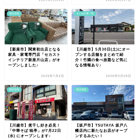
開店情報
まとめ記事一覧
【新座市】関東初出店となる
【川越市】5月30日(土)にオー
家具・家電専門店「セカスト
プンする店舗をまとめて紹
インテリア新座片山店」がオ
介！竹國の食べ放題など気に
ープンしました♪
なる情報あり♪
2026年7月4日
2026年5月29日
開店情報
開店情報
【川越市】煮干し好き必見！
【坂戸市】TSUTAYA 坂戸八
「中華そば 暁亭」が7月22日
幡店内に新たなお店がオープ
(水) にオープンします♪
ンするみたい！