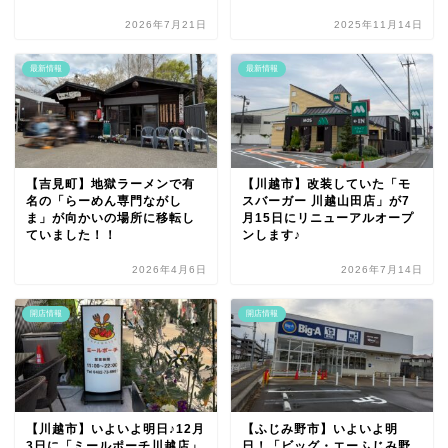
2026年7月21日
2025年11月14日
最新情報
最新情報
【吉見町】地獄ラーメンで有
【川越市】改装していた「モ
名の「らーめん専門ながし
スバーガー 川越山田店」が7
ま」が向かいの場所に移転し
月15日にリニューアルオープ
ていました！！
ンします♪
2026年4月6日
2026年7月14日
開店情報
開店情報
【川越市】いよいよ明日♪12月
【ふじみ野市】いよいよ明
3日に「ミールポーチ川越店」
日！「ビッグ・エーふじみ野