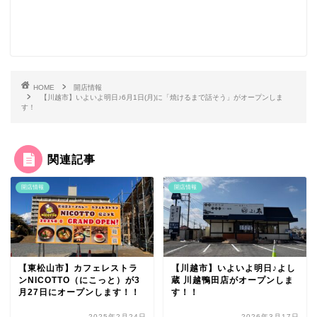
HOME
開店情報
【川越市】いよいよ明日♪6月1日(月)に「焼けるまで話そう」がオープンしま
す！
関連記事
開店情報
開店情報
【東松山市】カフェレストラ
【川越市】いよいよ明日♪よし
ンNICOTTO（にこっと）が3
蔵 川越鴨田店がオープンしま
月27日にオープンします！！
す！！
2025年2月24日
2026年3月17日