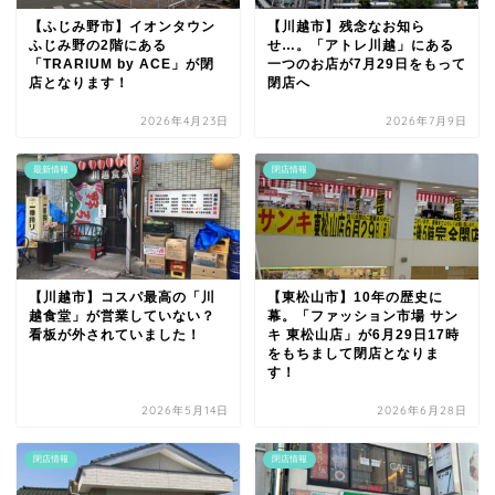
【ふじみ野市】イオンタウン
【川越市】残念なお知ら
ふじみ野の2階にある
せ…。「アトレ川越」にある
「TRARIUM by ACE」が閉
一つのお店が7月29日をもって
店となります！
閉店へ
2026年4月23日
2026年7月9日
最新情報
閉店情報
【川越市】コスパ最高の「川
【東松山市】10年の歴史に
越食堂」が営業していない？
幕。「ファッション市場 サン
看板が外されていました！
キ 東松山店」が6月29日17時
をもちまして閉店となりま
す！
2026年5月14日
2026年6月28日
閉店情報
閉店情報