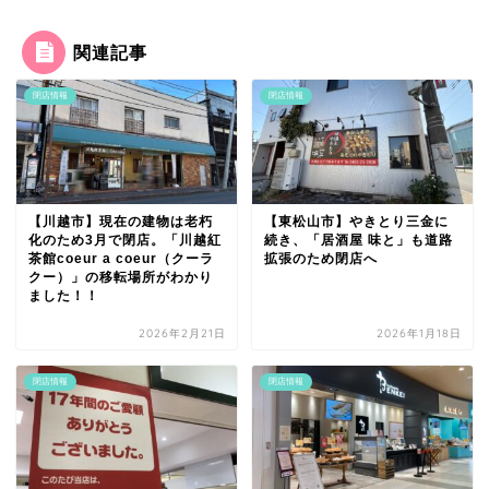
関連記事
閉店情報
閉店情報
【川越市】現在の建物は老朽
【東松山市】やきとり三金に
化のため3月で閉店。「川越紅
続き、「居酒屋 味と」も道路
茶館coeur a coeur（クーラ
拡張のため閉店へ
クー）」の移転場所がわかり
ました！！
2026年2月21日
2026年1月18日
閉店情報
閉店情報