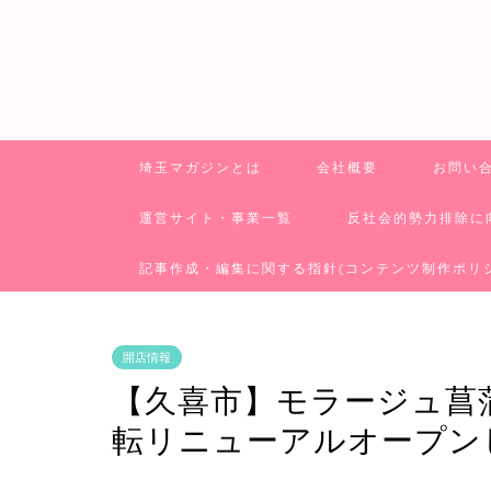
埼玉マガジンとは
会社概要
お問い
運営サイト・事業一覧
反社会的勢力排除に
記事作成・編集に関する指針(コンテンツ制作ポリ
開店情報
【久喜市】モラージュ菖蒲
転リニューアルオープン