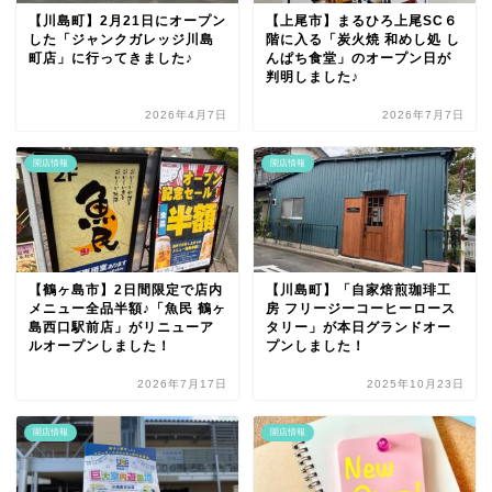
【川島町】2月21日にオープン
【上尾市】まるひろ上尾SC６
した「ジャンクガレッジ川島
階に入る「炭火焼 和めし処 し
町店」に行ってきました♪
んぱち食堂」のオープン日が
判明しました♪
2026年4月7日
2026年7月7日
開店情報
開店情報
【鶴ヶ島市】2日間限定で店内
【川島町】「自家焙煎珈琲工
メニュー全品半額♪「魚民 鶴ヶ
房 フリージーコーヒーロース
島西口駅前店」がリニューア
タリー」が本日グランドオー
ルオープンしました！
プンしました！
2026年7月17日
2025年10月23日
開店情報
開店情報