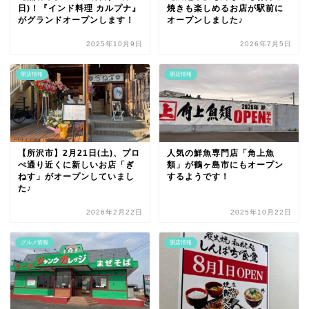
日)！『インド料理 カルプナ』
焼きも楽しめるお店が駅前に
がグランドオープンします！
オープンしました♪
2025年10月9日
2026年7月5日
開店情報
開店情報
【所沢市】2月21日(土)、プロ
人気の鮮魚専門店「角上魚
ぺ通り近くに新しいお店「ぎ
類」が鶴ヶ島市にもオープン
ねす」がオープンしていまし
するようです！
た♪
2026年2月22日
2025年10月22日
グルメ情報
開店情報