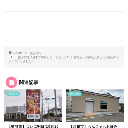
HOME
開店情報
【所沢市】1月末で閉店した「ラビット21 日吉町店」の跡地に新しいお店が本日
オープンしました！
関連記事
開店情報
開店情報
【熊谷市】ついに明日(10月10
【川越市】もんじゃもお好み