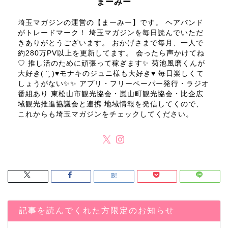
まーみー
埼玉マガジンの運営の【まーみー】です。 ヘアバンド
がトレードマーク！ 埼玉マガジンを毎日読んでいただ
きありがとうございます。 おかげさまで毎月、一人で
約280万PV以上を更新してます。 会ったら声かけてね
♡ 推し活のために頑張って稼ぎます✨ 菊池風磨くんが
大好き( ¨̮ )♥モナキのジュニ様も大好き♥ 毎日楽しくて
しょうがない✨✨ アプリ・フリーペーパー発行・ラジオ
番組あり 東松山市観光協会・嵐山町観光協会・比企広
域観光推進協議会と連携 地域情報を発信してくので、
これからも埼玉マガジンをチェックしてください。
記事を読んでくれた方限定のお知らせ