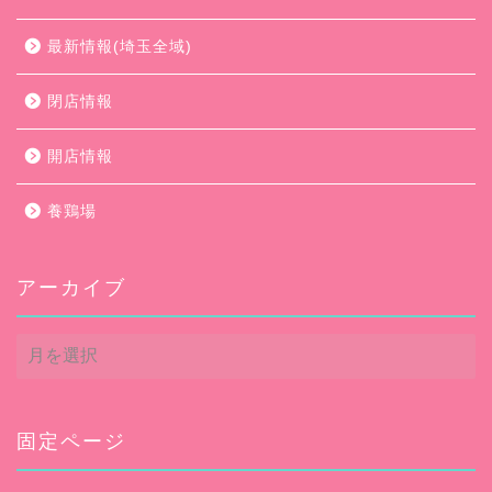
最新情報(埼玉全域)
閉店情報
開店情報
養鶏場
アーカイブ
ア
ー
カ
イ
ブ
固定ページ