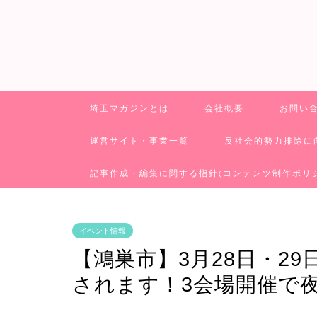
埼玉マガジンとは
会社概要
お問い
運営サイト・事業一覧
反社会的勢力排除に
記事作成・編集に関する指針(コンテンツ制作ポリ
イベント情報
【鴻巣市】3月28日・2
されます！3会場開催で