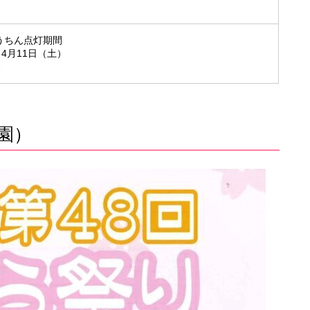
うちん点灯期間
～4月11日（土）
園）