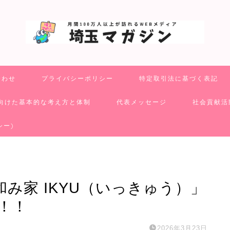
合わせ
プライバシーポリシー
特定取引法に基づく表記
向けた基本的な考え方と体制
代表メッセージ
社会貢献活
シー)
み家 IKYU（いっきゅう）」
！！
2026年3月23日