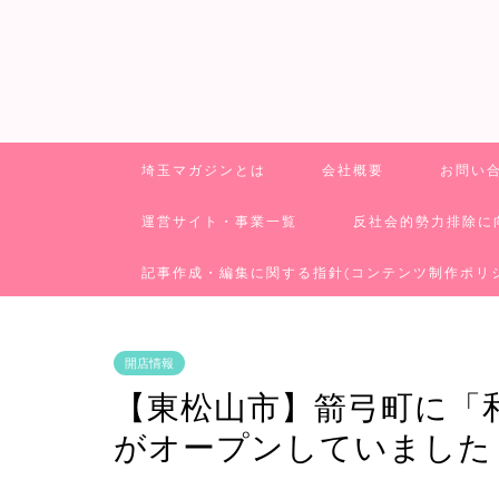
埼玉マガジンとは
会社概要
お問い
運営サイト・事業一覧
反社会的勢力排除に
記事作成・編集に関する指針(コンテンツ制作ポリ
開店情報
【東松山市】箭弓町に「和
がオープンしていました