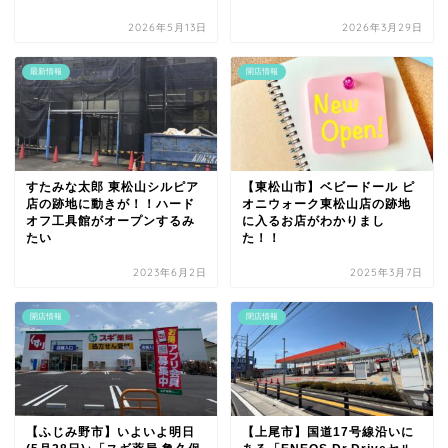
2026年5月13日
2026年3月29日
最新情報
開店情報
すたみな太郎 東松山シルピア
【東松山市】ベビードール ピ
店の跡地に動きが！！ハード
オニウォーク東松山店の跡地
オフ工具館がオープンするみ
に入るお店がわかりまし
たい
た！！
2023年6月2日
2025年3月7日
開店情報
閉店情報
【ふじみ野市】いよいよ明日
【上尾市】国道17号線沿いに