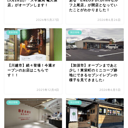
(5月28日)♪「スギ薬局 亀久保
ある「ENEOS Dr.Driveセル
店」がオープンします！
フ上尾店」が閉店となってい
たことがわかりました！
2026年5月27日
2026年6月26日
最新情報
開店情報
【川越市】続々登場！今週オ
【加須市】オープンまであと
ープンのお店はこちらで
少し！東栄町のミニコープ跡
す！！
地にできるセブンイレブンの
様子を見てきました♪
2025年12月4日
2026年6月5日
開店情報
開店情報