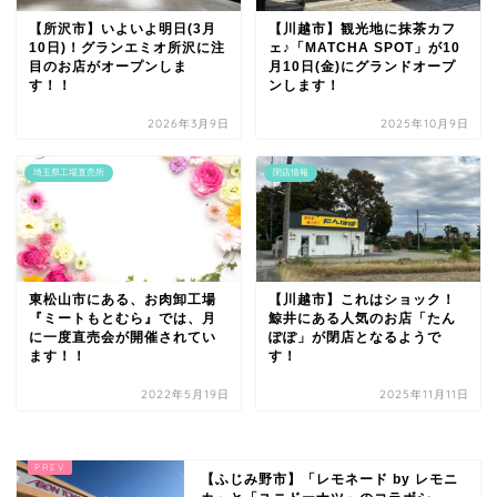
【所沢市】いよいよ明日(3月
【川越市】観光地に抹茶カフ
10日)！グランエミオ所沢に注
ェ♪「MATCHA SPOT」が10
目のお店がオープンしま
月10日(金)にグランドオープ
す！！
ンします！
2026年3月9日
2025年10月9日
埼玉県工場直売所
閉店情報
東松山市にある、お肉卸工場
【川越市】これはショック！
『ミートもとむら』では、月
鯨井にある人気のお店「たん
に一度直売会が開催されてい
ぽぽ」が閉店となるようで
ます！！
す！
2022年5月19日
2025年11月11日
【ふじみ野市】「レモネード by レモニ