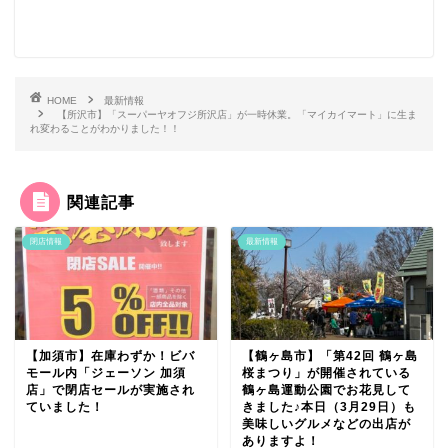
HOME
最新情報
【所沢市】「スーパーヤオフジ所沢店」が一時休業。「マイカイマート」に生ま
れ変わることがわかりました！！
関連記事
閉店情報
最新情報
【加須市】在庫わずか！ビバ
【鶴ヶ島市】「第42回 鶴ヶ島
モール内「ジェーソン 加須
桜まつり」が開催されている
店」で閉店セールが実施され
鶴ヶ島運動公園でお花見して
ていました！
きました♪本日（3月29日）も
美味しいグルメなどの出店が
ありますよ！