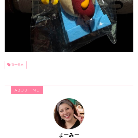
富士見市
ABOUT ME
まーみー