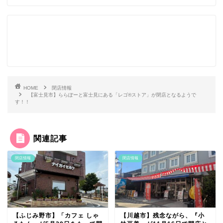
HOME
閉店情報
【富士見市】ららぽーと富士見にある「レゴ®ストア」が閉店となるようで
す！！
関連記事
閉店情報
閉店情報
【ふじみ野市】「カフェ しゃ
【川越市】残念ながら、『小