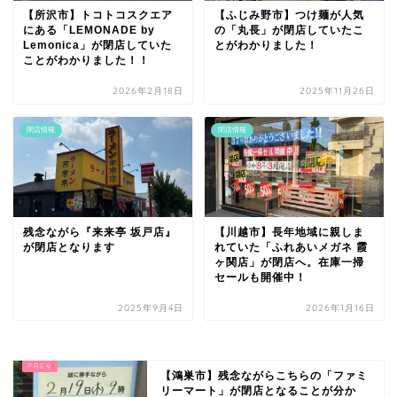
【所沢市】トコトコスクエア
【ふじみ野市】つけ麺が人気
にある「LEMONADE by
の「丸長」が閉店していたこ
Lemonica」が閉店していた
とがわかりました！
ことがわかりました！！
2026年2月18日
2025年11月26日
閉店情報
閉店情報
残念ながら『来来亭 坂戸店』
【川越市】長年地域に親しま
が閉店となります
れていた「ふれあいメガネ 霞
ヶ関店」が閉店へ。在庫一掃
セールも開催中！
2025年9月4日
2026年1月16日
【鴻巣市】残念ながらこちらの「ファミ
リーマート」が閉店となることが分か