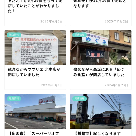
るたん」が5月29日をもって閉
鉢豆美』が11月16日で閉店と
店していたことがわかりまし
なります
た！
2026年6月3日
2025年11月2日
閉店情報
閉店情報
残念ながらププリエ 北本店が
残念ながら高坂にある『めぐ
閉店していました
み食堂』が閉店していました
2023年8月1日
2024年1月23日
最新情報
閉店情報
【所沢市】「スーパーヤオフ
【川越市】寂しくなります