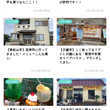
芋を買うならここ！！
が評判です！！
2023年5月3日
2024年3月4日
グルメ情報
グルメ情報
【東松山市】花寿司に行って
【川越市】ここ知ってる？ア
きました！メニューこんな感
トレ川越にある「新宿中村屋
じ♪
オリーブハウス 」でランチし
てきた♪
2025年6月15日
2026年6月23日
グルメ情報
グルメ情報
上尾市にあるレトロのお店
【北本市】地元に愛されるラ