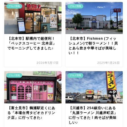
グルメ情報
グルメ情報
【北本市】駅構内で超便利！
【北本市】Fishmen (フィッ
「ベックスコーヒー 北本店」
シュメン)で朝ラーメン！！貝
でモーニングしてきました♪
とあら炊き中華そばが美味し
い！！
2026年3月17日
2025年1月26日
グルメ情報
グルメ情報
【富士見市】鶴瀬駅近くにあ
【川越市】254線沿いにある
る「本場台湾タピオカドリン
「丸源ラーメン 川越岸町店」
ク店」に行ってきた♪
に行ってきた！肉そばが美味
しい♪