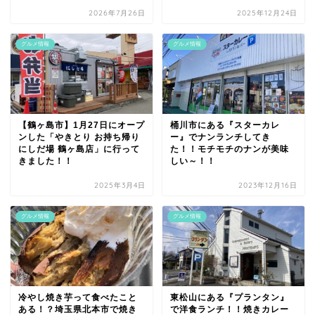
2026年7月26日
2025年12月24日
グルメ情報
グルメ情報
【鶴ヶ島市】1月27日にオープ
桶川市にある『スターカレ
ンした「やきとり お持ち帰り
ー』でナンランチしてき
にしだ場 鶴ヶ島店」に行って
た！！モチモチのナンが美味
きました！！
しい～！！
2025年3月4日
2023年12月16日
グルメ情報
グルメ情報
冷やし焼き芋って食べたこと
東松山にある『プランタン』
ある！？埼玉県北本市で焼き
で洋食ランチ！！焼きカレー