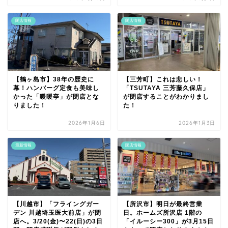
閉店情報
閉店情報
【鶴ヶ島市】38年の歴史に
【三芳町】これは悲しい！
幕！ハンバーグ定食も美味し
「TSUTAYA 三芳藤久保店」
かった「暖暖亭」が閉店とな
が閉店することがわかりまし
りました！
た！
2026年1月6日
2026年1月3日
最新情報
閉店情報
【川越市】「フライングガー
【所沢市】明日が最終営業
デン 川越埼玉医大前店」が閉
日。ホームズ所沢店 1階の
店へ。3/20(金)〜22(日)の3日
「イルーシー300」が3月15日