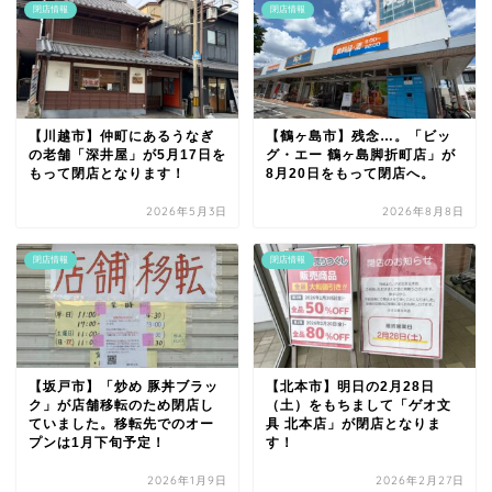
閉店情報
閉店情報
【川越市】仲町にあるうなぎ
【鶴ヶ島市】残念…。「ビッ
の老舗「深井屋」が5月17日を
グ・エー 鶴ヶ島脚折町店」が
もって閉店となります！
8月20日をもって閉店へ。
2026年5月3日
2026年8月8日
閉店情報
閉店情報
【坂戸市】「炒め 豚丼ブラッ
【北本市】明日の2月28日
ク」が店舗移転のため閉店し
（土）をもちまして「ゲオ文
ていました。移転先でのオー
具 北本店」が閉店となりま
プンは1月下旬予定！
す！
2026年1月9日
2026年2月27日