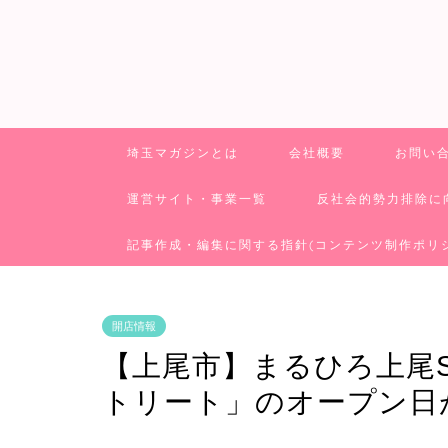
埼玉マガジンとは
会社概要
お問い
運営サイト・事業一覧
反社会的勢力排除に
記事作成・編集に関する指針(コンテンツ制作ポリ
開店情報
【上尾市】まるひろ上尾
トリート」のオープン日