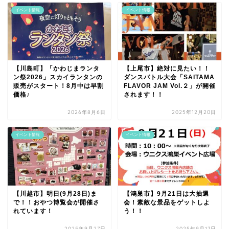
イベント情報
イベント情報
【川島町】「かわじまランタ
【上尾市】絶対に見たい！！
ン祭2026」スカイランタンの
ダンスバトル大会「SAITAMA
販売がスタート！8月中は早割
FLAVOR JAM Vol.２」が開催
価格♪
されます！！
2026年8月6日
2025年12月20日
イベント情報
イベント情報
【川越市】明日(9月28日)ま
【鴻巣市】9月21日は大抽選
で！！おやつ博覧会が開催さ
会！素敵な景品をゲットしよ
れています！
う！！
2025年9月27日
2025年9月17日