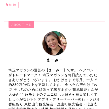
桶川市
ABOUT ME
まーみー
埼玉マガジンの運営の【まーみー】です。 ヘアバンド
がトレードマーク！ 埼玉マガジンを毎日読んでいただ
きありがとうございます。 おかげさまで毎月、一人で
約280万PV以上を更新してます。 会ったら声かけてね
♡ 推し活のために頑張って稼ぎます✨ 菊池風磨くんが
大好き( ¨̮ )♥モナキのジュニ様も大好き♥ 毎日楽しくて
しょうがない✨✨ アプリ・フリーペーパー発行・ラジオ
番組あり 東松山市観光協会・嵐山町観光協会・比企広