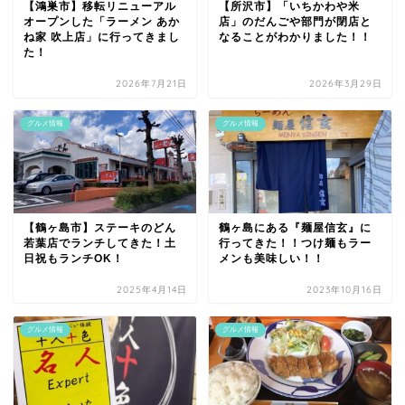
【鴻巣市】移転リニューアル
【所沢市】「いちかわや米
オープンした「ラーメン あか
店」のだんごや部門が閉店と
ね家 吹上店」に行ってきまし
なることがわかりました！！
た！
2026年7月21日
2026年3月29日
グルメ情報
グルメ情報
【鶴ヶ島市】ステーキのどん
鶴ヶ島にある『麺屋信玄』に
若葉店でランチしてきた！土
行ってきた！！つけ麺もラー
日祝もランチOK！
メンも美味しい！！
2025年4月14日
2023年10月16日
グルメ情報
グルメ情報