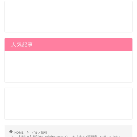
人気記事
HOME
グルメ情報
【桶川市】野郎めしの跡地にオープンした「油そば専門店」に行ってきた♪