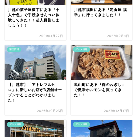
川越の菓子屋横丁にある『十
川越市福田にある『定食屋 福
人十色』で手焼きせんべい体
幸』に行ってきました！！
験してきた！！超人目指しま
しょう！！
2021年4月22日
2023年9月4日
開店情報
グルメ情報
【川越市】「アトレマルヒ
嵐山町にある『肉のねぎし』
ロ」に新しいお店が3店舗オー
で激辛ホルモンを買ってき
プンすることがわかりまし
た！！
た！
2025年10月23日
2023年12月17日
グルメ情報
グルメ情報