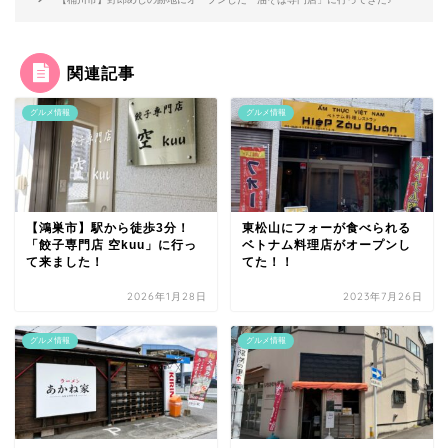
関連記事
グルメ情報
グルメ情報
【鴻巣市】駅から徒歩3分！
東松山にフォーが食べられる
「餃子専門店 空kuu」に行っ
ベトナム料理店がオープンし
て来ました！
てた！！
2026年1月28日
2023年7月26日
グルメ情報
グルメ情報