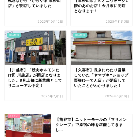
残念ながら『からやま 東松山
【東松山市】ピオニウォーク1
店』が閉店していました
階のあのお店！今月末に閉店
となります！
2023年10月12日
2025年11月3日
閉店情報
閉店情報
【川越市】「焼肉ホルモンた
【久喜市】長きにわたり営業
け田 川越店」が閉店となりま
していた「ヤマザキYショップ
した。8月上旬に新業態として
栗橋ゆーてん店」が閉店して
リニューアル予定！
いたことがわかりました！
2026年7月1日
2026年5月10日
【熊谷市】ニットーモールの「マリオン
クレープ」で原宿の味を堪能してきま
し...