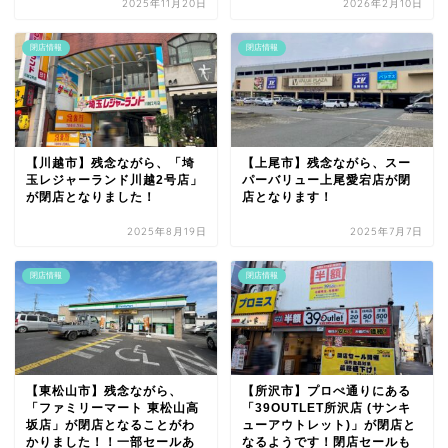
2025年11月20日
2026年2月10日
閉店情報
閉店情報
【川越市】残念ながら、「埼
【上尾市】残念ながら、スー
玉レジャーランド川越2号店」
パーバリュー上尾愛宕店が閉
が閉店となりました！
店となります！
2025年8月19日
2025年7月7日
閉店情報
閉店情報
【東松山市】残念ながら、
【所沢市】プロぺ通りにある
「ファミリーマート 東松山高
「39OUTLET所沢店 (サンキ
坂店」が閉店となることがわ
ューアウトレット)」が閉店と
かりました！！一部セールあ
なるようです！閉店セールも