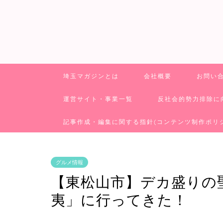
埼玉マガジンとは
会社概要
お問い
運営サイト・事業一覧
反社会的勢力排除に
記事作成・編集に関する指針(コンテンツ制作ポリ
グルメ情報
【東松山市】デカ盛りの
夷」に行ってきた！