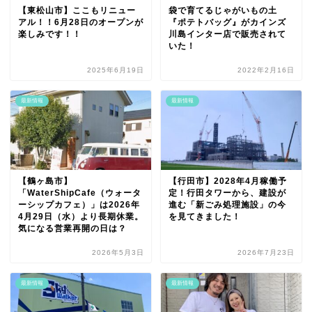
【東松山市】ここもリニュー
袋で育てるじゃがいもの土
アル！！6月28日のオープンが
『ポテトバッグ』がカインズ
楽しみです！！
川島インター店で販売されて
いた！
2025年6月19日
2022年2月16日
最新情報
最新情報
【鶴ヶ島市】
【行田市】2028年4月稼働予
「WaterShipCafe（ウォータ
定！行田タワーから、建設が
ーシップカフェ）」は2026年
進む「新ごみ処理施設」の今
4月29日（水）より長期休業。
を見てきました！
気になる営業再開の日は？
2026年5月3日
2026年7月23日
最新情報
最新情報