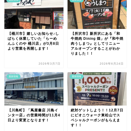
【桶川市】嬉しいお知らせ♪し
【所沢市】新所沢にある「和
ばらく休業していた「らーめ
牛焼肉 Dining 煌」が『和牛焼
んふくのや 桶川店」が3月8日
肉うしまつ』としてリニュー
より営業を再開します！
アルオープンすることがわか
りました！！
2026年3月7日
2026年6月24日
最新情報
最新情報
【川島町】「蔦屋書店 川島イ
絶対ゲットしよう！！12月7日
ンター店」の営業時間が11月4
にピオニウォーク東松山でス
日より変更となります！
ペシャルクーポンがもらえま
す！！