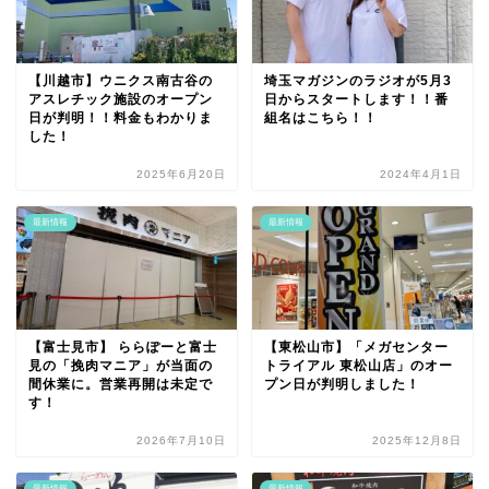
【川越市】ウニクス南古谷の
埼玉マガジンのラジオが5月3
アスレチック施設のオープン
日からスタートします！！番
日が判明！！料金もわかりま
組名はこちら！！
した！
2025年6月20日
2024年4月1日
最新情報
最新情報
【富士見市】 ららぽーと富士
【東松山市】「メガセンター
見の「挽肉マニア」が当面の
トライアル 東松山店」のオー
間休業に。営業再開は未定で
プン日が判明しました！
す！
2026年7月10日
2025年12月8日
最新情報
最新情報