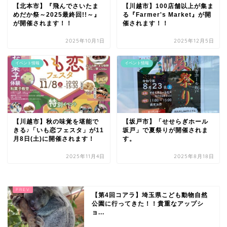
【北本市】『飛んでさいたま
【川越市】100店舗以上が集ま
めだか祭～2025最終回!!～』
る『Farmer's Market』が開
が開催されます！！
催されます！！
2025年10月1日
2025年12月5日
イベント情報
イベント情報
【川越市】秋の味覚を堪能で
【坂戸市】「せせらぎホール
きる♪「いも恋フェスタ」が11
坂戸」で夏祭りが開催されま
月8日(土)に開催されます！
す。
2025年11月4日
2025年8月18日
【第4回コアラ】埼玉県こども動物自然
公園に行ってきた！！貴重なアップシ
ョ...