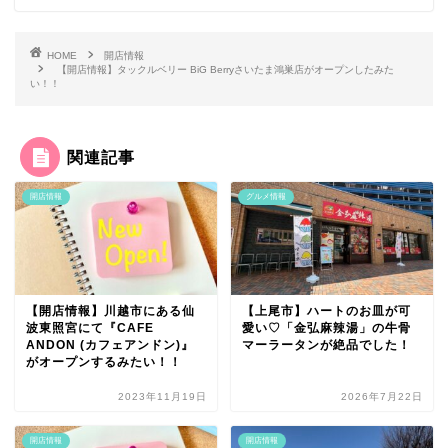
HOME
開店情報
【開店情報】タックルベリー BiG Berryさいたま鴻巣店がオープンしたみた
い！！
関連記事
開店情報
グルメ情報
【開店情報】川越市にある仙
【上尾市】ハートのお皿が可
波東照宮にて『CAFE
愛い♡「金弘麻辣湯」の牛骨
ANDON (カフェアンドン)』
マーラータンが絶品でした！
がオープンするみたい！！
2023年11月19日
2026年7月22日
開店情報
開店情報