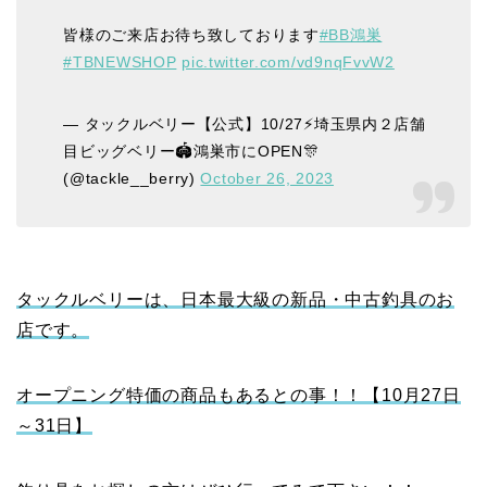
皆様のご来店お待ち致しております
#BB鴻巣
#TBNEWSHOP
pic.twitter.com/vd9nqFvvW2
— タックルベリー【公式】10/27⚡️埼玉県内２店舗
目ビッグベリー🏟️鴻巣市にOPEN🎊
(@tackle__berry)
October 26, 2023
タックルベリーは、日本最大級の新品・中古釣具のお
店です。
オープニング特価の商品もあるとの事！！【10月27日
～31日】