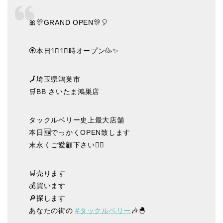
🎀🎊GRAND OPEN🎊🎈
🏵️本日1⃣1⃣時オープン🥳✨
🗾埼玉県鴻巣市
🛒BB さいたま鴻巣店
タックルベリー史上最大店舗
本日🆕でっかくOPEN致します
末永くご愛顧下さい🙇‍♂️
🛒売ります
💰買います
🔎探します
あなたの街の
#タックルベリー
🎶🐣