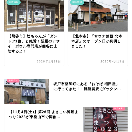
開店情報
開店情報
【熊谷市】辻ちゃんが「ダン
【北本市】「サウナ蒸薪 北本
トツ1位」と絶賛！話題のアサ
本店」のオープン日が判明し
イーボウル専門店が熊谷に上
ました！
陸するよ！
2026年1月13日
2026年4月13日
坂戸市薬師町にある『おそば 増田屋』
に行ってきた！！韃靼蕎麦 (ダッタン...
【11月4日(土)】第26回 よさこい陣屋ま
つり2023が東松山市で開催...