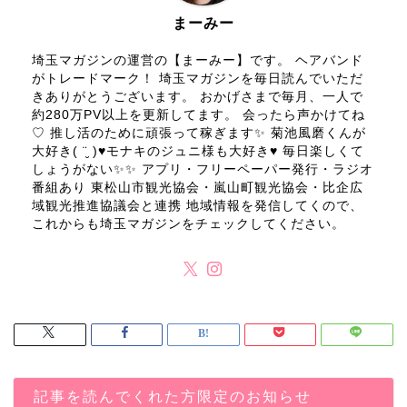
まーみー
埼玉マガジンの運営の【まーみー】です。 ヘアバンド
がトレードマーク！ 埼玉マガジンを毎日読んでいただ
きありがとうございます。 おかげさまで毎月、一人で
約280万PV以上を更新してます。 会ったら声かけてね
♡ 推し活のために頑張って稼ぎます✨ 菊池風磨くんが
大好き( ¨̮ )♥モナキのジュニ様も大好き♥ 毎日楽しくて
しょうがない✨✨ アプリ・フリーペーパー発行・ラジオ
番組あり 東松山市観光協会・嵐山町観光協会・比企広
域観光推進協議会と連携 地域情報を発信してくので、
これからも埼玉マガジンをチェックしてください。
記事を読んでくれた方限定のお知らせ