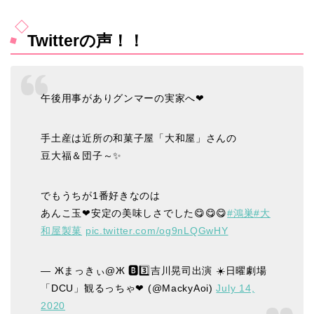
Twitterの声！！
午後用事がありグンマーの実家へ❤
手土産は近所の和菓子屋「大和屋」さんの
豆大福＆団子～✨
でもうちが1番好きなのは
あんこ玉❤安定の美味しさでした😋😋😋
#鴻巣
#大
和屋製菓
pic.twitter.com/og9nLQGwHY
— Жまっきぃ@Ж 🅱️3️⃣吉川晃司出演 ☀️日曜劇場
「DCU」観るっちゃ❤ (@MackyAoi)
July 14,
2020