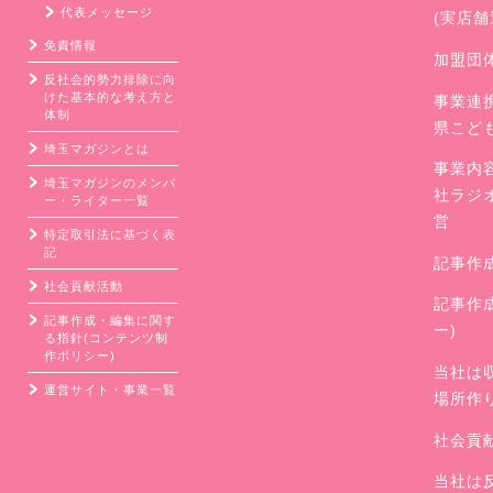
代表メッセージ
(実店
免責情報
加盟団
反社会的勢力排除に向
けた基本的な考え方と
事業連
体制
県こど
埼玉マガジンとは
事業内
埼玉マガジンのメンバ
社ラジ
ー・ライター一覧
営
特定取引法に基づく表
記
記事作
社会貢献活動
記事作
記事作成・編集に関す
ー)
る指針(コンテンツ制
作ポリシー)
当社は
運営サイト・事業一覧
場所作
社会貢
当社は