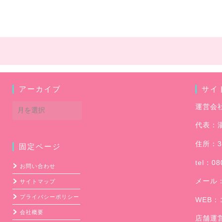
アーカイブ
サイ
ア
運営会
ー
代表：
カ
イ
住所：3
固定ページ
ブ
tel：08
お問い合わせ
メール
サイトマップ
プライバシーポリシー
WEB：
会社概要
店舗運