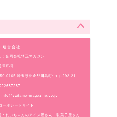
ト運営会社
社：合同会社埼玉マガジン
湯澤直樹
50-0165 埼玉県比企郡川島町中山1292-21
022687287
：
info@saitama-magazine.co.jp
コーポレートサイト
営：
れいちゃんのアイス屋さん
・駄菓子屋さん