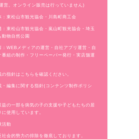
舗運営。オンライン販売は行っていません)
体：東松山市観光協会・川島町商工会
携：東松山市観光協会・嵐山町観光協会・埼玉
も動物自然公園
容：WEBメディアの運営・自社アプリ運営・自
オ番組の制作・フリーペーパー発行・実店舗運
成の指針はこちらを確認ください。
成・編集に関する指針(コンテンツ制作ポリシ
収益の一部を病気の子の支援や子どもたちの居
りに使用しています。
献活動
反社会的勢力の排除を徹底しております。