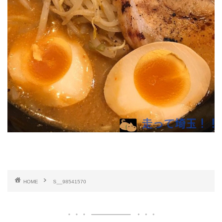
HOME
S__98541570