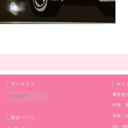
アーカイブ
サイ
ア
運営会
ー
代表：
カ
イ
住所：3
固定ページ
ブ
tel：08