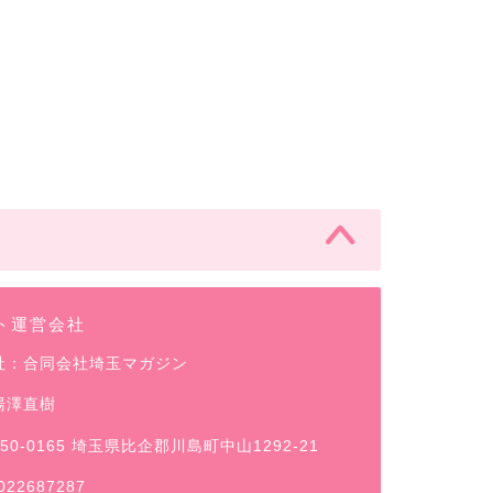
ト運営会社
社：合同会社埼玉マガジン
湯澤直樹
50-0165 埼玉県比企郡川島町中山1292-21
022687287