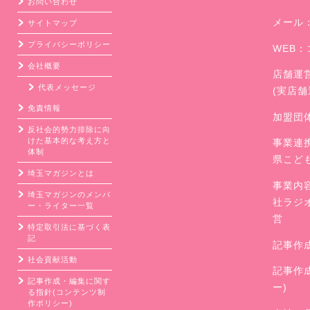
お問い合わせ
メール
サイトマップ
プライバシーポリシー
WEB：
会社概要
店舗運
代表メッセージ
(実店
免責情報
加盟団
反社会的勢力排除に向
けた基本的な考え方と
事業連
体制
県こど
埼玉マガジンとは
事業内
埼玉マガジンのメンバ
社ラジ
ー・ライター一覧
営
特定取引法に基づく表
記
記事作
社会貢献活動
記事作
記事作成・編集に関す
ー)
る指針(コンテンツ制
作ポリシー)