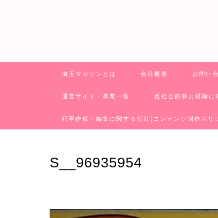
埼玉マガジンとは
会社概要
お問い
運営サイト・事業一覧
反社会的勢力排除に
記事作成・編集に関する指針(コンテンツ制作ポリ
S__96935954