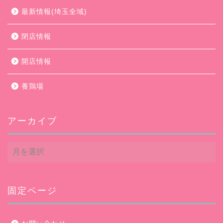
最新情報(埼玉全域)
閉店情報
開店情報
養鶏場
アーカイブ
ア
ー
カ
イ
ブ
固定ページ