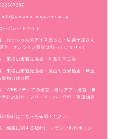
022687287
：
info@saitama-magazine.co.jp
コーポレートサイト
営：
れいちゃんのアイス屋さん
・駄菓子屋さん
舗運営。オンライン販売は行っていません)
体：東松山市観光協会・川島町商工会
携：東松山市観光協会・嵐山町観光協会・埼玉
も動物自然公園
容：WEBメディアの運営・自社アプリ運営・自
オ番組の制作・フリーペーパー発行・実店舗運
成の指針はこちらを確認ください。
成・編集に関する指針(コンテンツ制作ポリシ