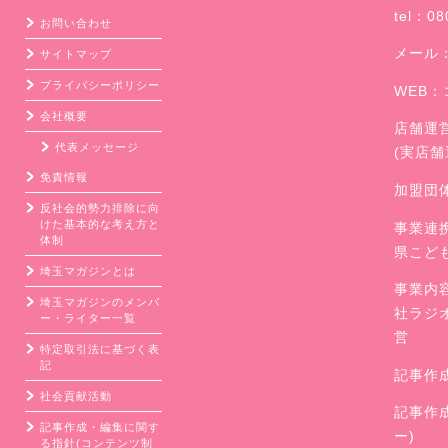
tel：08
お問い合わせ
メール
サイトマップ
プライバシーポリシー
WEB：
会社概要
店舗運
代表メッセージ
(実店
免責情報
加盟団
反社会的勢力排除に向
けた基本的な考え方と
事業連
体制
県こど
埼玉マガジンとは
事業内
埼玉マガジンのメンバ
社ラジ
ー・ライター一覧
営
特定取引法に基づく表
記
記事作
社会貢献活動
記事作
記事作成・編集に関す
ー)
る指針(コンテンツ制