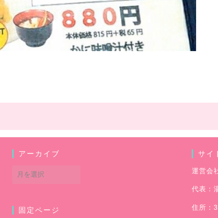
アーカイブ
サイ
ア
運営会
ー
代表：
カ
イ
住所：3
固定ページ
ブ