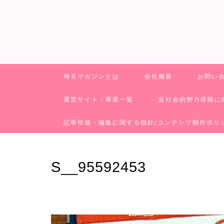
埼玉マガジンとは
会社概要
お問い
運営サイト・事業一覧
反社会的勢力排除に
記事作成・編集に関する指針(コンテンツ制作ポリ
S__95592453