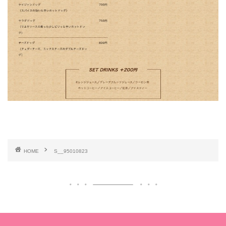
HOME
S__95010823