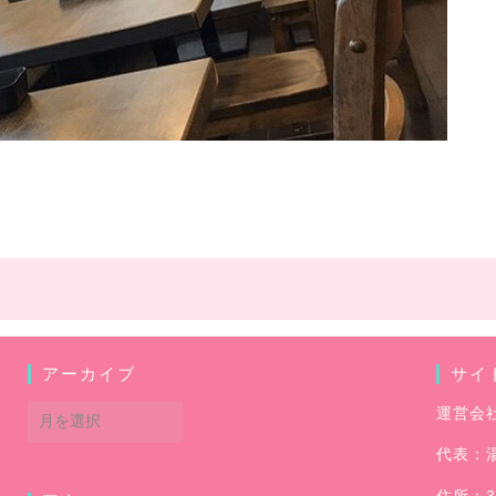
アーカイブ
サイ
ア
運営会
ー
代表：
カ
イ