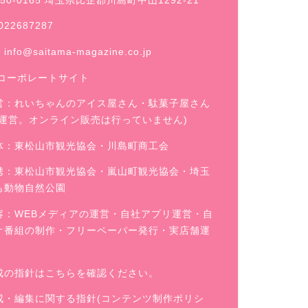
50-0165 埼玉県比企郡川島町中山1292-21
022687287
：
info@saitama-magazine.co.jp
コーポレートサイト
営：
れいちゃんのアイス屋さん
・駄菓子屋さん
舗運営。オンライン販売は行っていません)
体：東松山市観光協会・川島町商工会
携：東松山市観光協会・嵐山町観光協会・埼玉
も動物自然公園
容：WEBメディアの運営・自社アプリ運営・自
オ番組の制作・フリーペーパー発行・実店舗運
成の指針はこちらを確認ください。
成・編集に関する指針(コンテンツ制作ポリシ