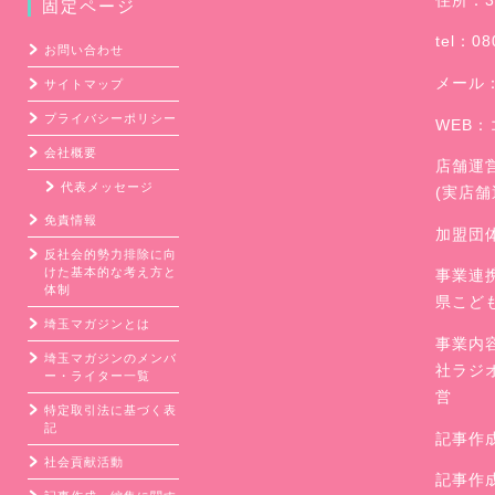
住所：3
固定ページ
ブ
tel：08
お問い合わせ
メール
サイトマップ
プライバシーポリシー
WEB：
会社概要
店舗運
代表メッセージ
(実店
免責情報
加盟団
反社会的勢力排除に向
けた基本的な考え方と
事業連
体制
県こど
埼玉マガジンとは
事業内
埼玉マガジンのメンバ
社ラジ
ー・ライター一覧
営
特定取引法に基づく表
記
記事作
社会貢献活動
記事作