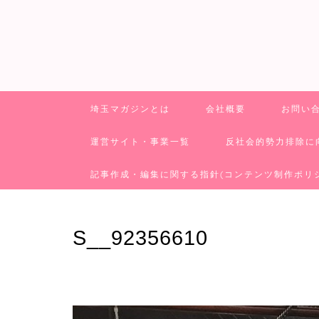
埼玉マガジンとは
会社概要
お問い
運営サイト・事業一覧
反社会的勢力排除に
記事作成・編集に関する指針(コンテンツ制作ポリ
S__92356610