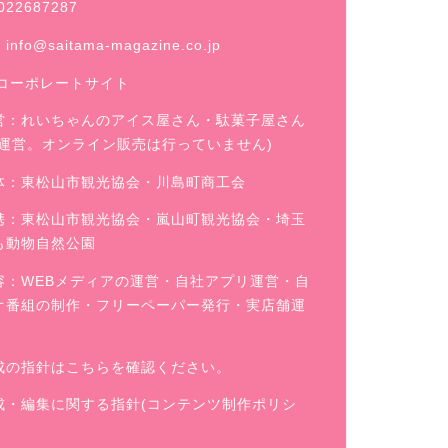
022687287
：
info@saitama-magazine.co.jp
コーポレートサイト
営：
れいちゃんのアイス屋さん
・駄菓子屋さん
舗運営。オンライン販売は行っていません)
体：東松山市観光協会・川島町商工会
携：東松山市観光協会・嵐山町観光協会・埼玉
も動物自然公園
容：WEBメディアの運営・自社アプリ運営・自
オ番組の制作・フリーペーパー発行・実店舗運
成の指針はこちらを確認ください。
成・編集に関する指針(コンテンツ制作ポリシ