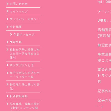
tel：08
お問い合わせ
メール
サイトマップ
プライバシーポリシー
WEB：
会社概要
店舗運
代表メッセージ
(実店
免責情報
加盟団
反社会的勢力排除に向
けた基本的な考え方と
事業連
体制
県こど
埼玉マガジンとは
事業内
埼玉マガジンのメンバ
社ラジ
ー・ライター一覧
営
特定取引法に基づく表
記
記事作
社会貢献活動
記事作
記事作成・編集に関す
ー)
る指針(コンテンツ制