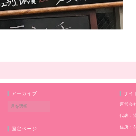
アーカイブ
サイ
ア
運営会
ー
代表：
カ
イ
住所：3
固定ページ
ブ