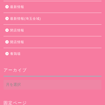
最新情報
最新情報(埼玉全域)
閉店情報
開店情報
養鶏場
アーカイブ
ア
ー
カ
イ
ブ
固定ページ