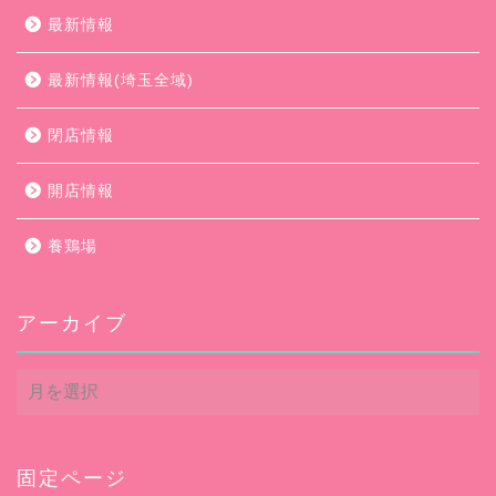
最新情報
最新情報(埼玉全域)
閉店情報
開店情報
養鶏場
アーカイブ
ア
ー
カ
イ
ブ
固定ページ