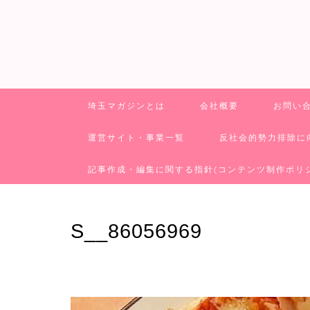
埼玉マガジンとは
会社概要
お問い
運営サイト・事業一覧
反社会的勢力排除に
記事作成・編集に関する指針(コンテンツ制作ポリ
S__86056969