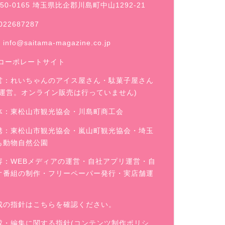
50-0165 埼玉県比企郡川島町中山1292-21
022687287
：
info@saitama-magazine.co.jp
コーポレートサイト
営：
れいちゃんのアイス屋さん
・駄菓子屋さん
舗運営。オンライン販売は行っていません)
体：東松山市観光協会・川島町商工会
携：東松山市観光協会・嵐山町観光協会・埼玉
も動物自然公園
容：WEBメディアの運営・自社アプリ運営・自
オ番組の制作・フリーペーパー発行・実店舗運
成の指針はこちらを確認ください。
成・編集に関する指針(コンテンツ制作ポリシ