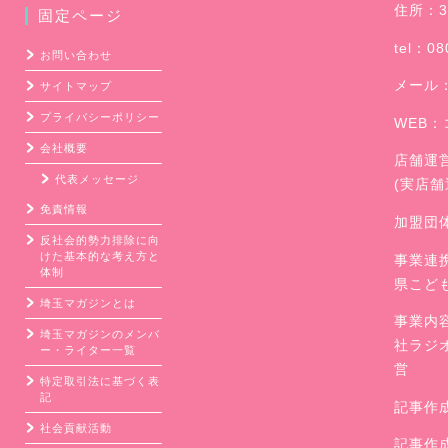
住所：3
固定ページ
ブ
tel：08
お問い合わせ
メール
サイトマップ
プライバシーポリシー
WEB：
会社概要
店舗運
代表メッセージ
(実店
免責情報
加盟団
反社会的勢力排除に向
けた基本的な考え方と
事業連
体制
県こど
埼玉マガジンとは
事業内
埼玉マガジンのメンバ
社ラジ
ー・ライター一覧
営
特定取引法に基づく表
記
記事作
社会貢献活動
記事作