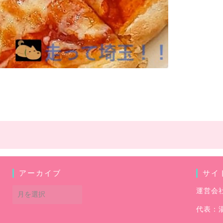
アーカイブ
サイ
ア
運営会
ー
代表：
カ
イ