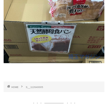
HOME
S__112640005