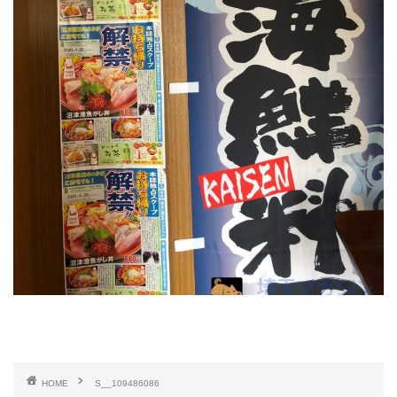
HOME
S__109486086