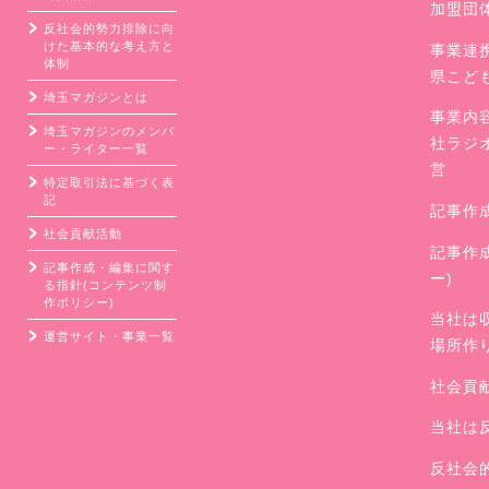
加盟団
反社会的勢力排除に向
けた基本的な考え方と
事業連
体制
県こど
埼玉マガジンとは
事業内
埼玉マガジンのメンバ
社ラジ
ー・ライター一覧
営
特定取引法に基づく表
記
記事作
社会貢献活動
記事作
記事作成・編集に関す
ー)
る指針(コンテンツ制
作ポリシー)
当社は
運営サイト・事業一覧
場所作
社会貢
当社は
反社会