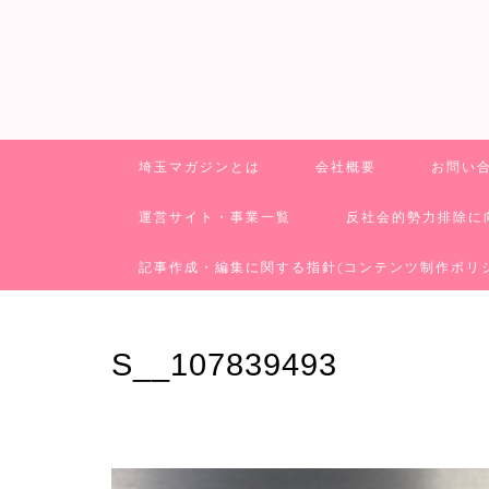
埼玉マガジンとは
会社概要
お問い
運営サイト・事業一覧
反社会的勢力排除に
記事作成・編集に関する指針(コンテンツ制作ポリ
S__107839493