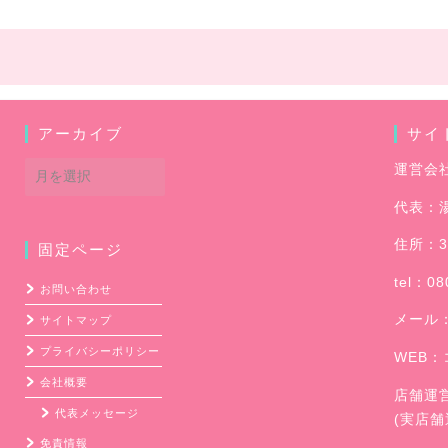
アーカイブ
サイ
ア
運営会
ー
代表：
カ
イ
住所：3
固定ページ
ブ
tel：08
お問い合わせ
メール
サイトマップ
プライバシーポリシー
WEB：
会社概要
店舗運
代表メッセージ
(実店
免責情報