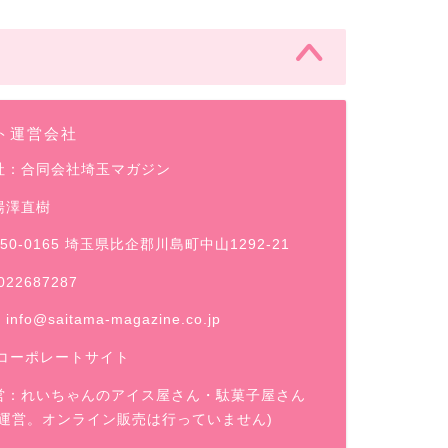
ト運営会社
社：合同会社埼玉マガジン
湯澤直樹
50-0165 埼玉県比企郡川島町中山1292-21
022687287
：
info@saitama-magazine.co.jp
コーポレートサイト
営：
れいちゃんのアイス屋さん
・駄菓子屋さん
舗運営。オンライン販売は行っていません)