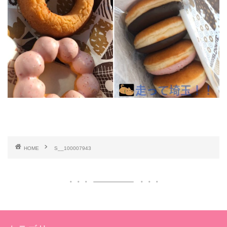
HOME
S__100007943