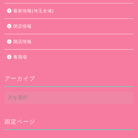
最新情報(埼玉全域)
閉店情報
開店情報
養鶏場
アーカイブ
ア
ー
カ
イ
ブ
固定ページ