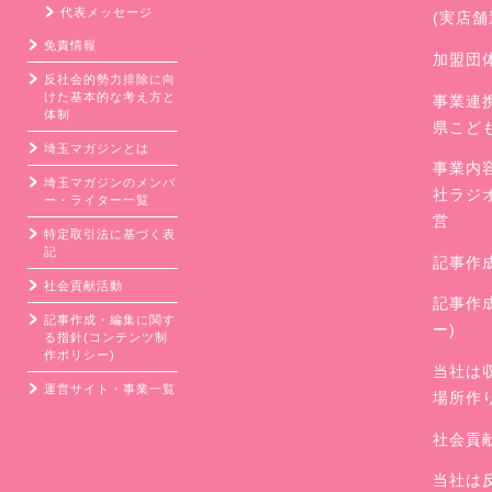
代表メッセージ
(実店
免責情報
加盟団
反社会的勢力排除に向
けた基本的な考え方と
事業連
体制
県こど
埼玉マガジンとは
事業内
埼玉マガジンのメンバ
社ラジ
ー・ライター一覧
営
特定取引法に基づく表
記
記事作
社会貢献活動
記事作
記事作成・編集に関す
ー)
る指針(コンテンツ制
作ポリシー)
当社は
運営サイト・事業一覧
場所作
社会貢
当社は