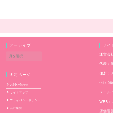
アーカイブ
サイ
ア
運営会
ー
代表：
カ
イ
住所：3
固定ページ
ブ
tel：08
お問い合わせ
メール
サイトマップ
プライバシーポリシー
WEB：
会社概要
店舗運