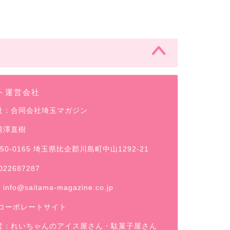
ト運営会社
社：合同会社埼玉マガジン
湯澤直樹
50-0165 埼玉県比企郡川島町中山1292-21
022687287
：
info@saitama-magazine.co.jp
コーポレートサイト
営：
れいちゃんのアイス屋さん
・駄菓子屋さん