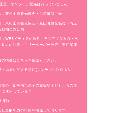
舗運営。オンライン販売は行っていません)
体：東松山市観光協会・川島町商工会
携：東松山市観光協会・嵐山町観光協会・埼玉
も動物自然公園
容：WEBメディアの運営・自社アプリ運営・自
オ番組の制作・フリーペーパー発行・実店舗運
成の指針はこちらを確認ください。
成・編集に関する指針(コンテンツ制作ポリシ
収益の一部を病気の子の支援や子どもたちの居
りに使用しています。
献活動
反社会的勢力の排除を徹底しております。