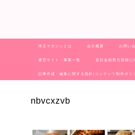
埼玉マガジンとは
会社概要
お問い
運営サイト・事業一覧
反社会的勢力排除に
記事作成・編集に関する指針(コンテンツ制作ポリ
nbvcxzvb