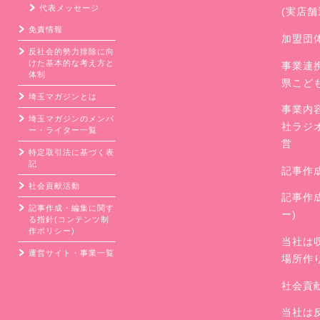
代表メッセージ
(実店
免責情報
加盟団
反社会的勢力排除に向
けた基本的な考え方と
事業連
体制
県こど
埼玉マガジンとは
事業内
埼玉マガジンのメンバ
社ラジ
ー・ライター一覧
営
特定取引法に基づく表
記
記事作
社会貢献活動
記事作
記事作成・編集に関す
ー)
る指針(コンテンツ制
作ポリシー)
当社は
運営サイト・事業一覧
場所作
社会貢
当社は