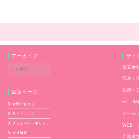
アーカイブ
サイ
ア
運営会
ー
代表：
カ
イ
住所：3
固定ページ
ブ
tel：08
お問い合わせ
メール
サイトマップ
プライバシーポリシー
WEB：
会社概要
店舗運