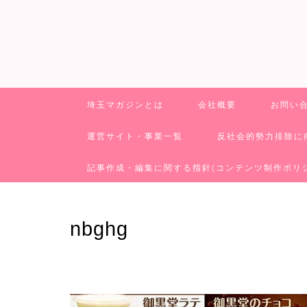
埼玉マガジンとは
会社概要
お問い
運営サイト・事業一覧
反社会的勢力排除に
記事作成・編集に関する指針(コンテンツ制作ポリ
nbghg