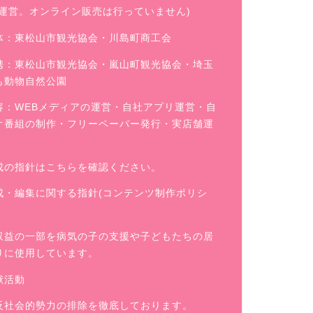
舗運営。オンライン販売は行っていません)
体：東松山市観光協会・川島町商工会
携：東松山市観光協会・嵐山町観光協会・埼玉
も動物自然公園
容：WEBメディアの運営・自社アプリ運営・自
オ番組の制作・フリーペーパー発行・実店舗運
成の指針はこちらを確認ください。
成・編集に関する指針(コンテンツ制作ポリシ
収益の一部を病気の子の支援や子どもたちの居
りに使用しています。
献活動
反社会的勢力の排除を徹底しております。