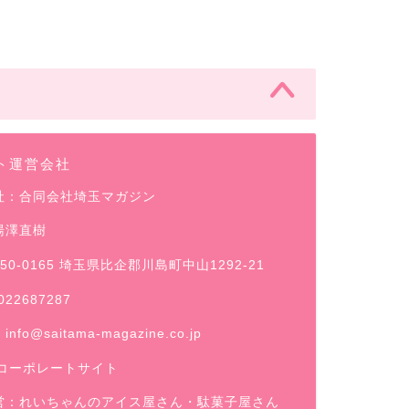
ト運営会社
社：合同会社埼玉マガジン
湯澤直樹
50-0165 埼玉県比企郡川島町中山1292-21
022687287
：
info@saitama-magazine.co.jp
コーポレートサイト
営：
れいちゃんのアイス屋さん
・駄菓子屋さん