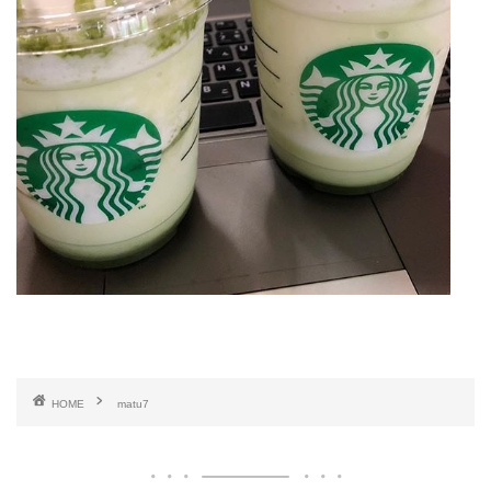
HOME
matu7