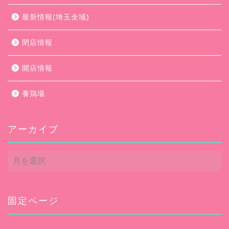
最新情報(埼玉全域)
閉店情報
開店情報
養鶏場
アーカイブ
ア
ー
カ
イ
ブ
固定ページ